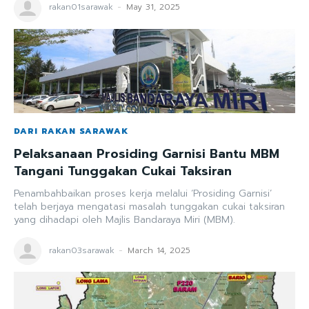
rakan01sarawak
-
May 31, 2025
DARI RAKAN SARAWAK
Pelaksanaan Prosiding Garnisi Bantu MBM
Tangani Tunggakan Cukai Taksiran
Penambahbaikan proses kerja melalui ‘Prosiding Garnisi’
telah berjaya mengatasi masalah tunggakan cukai taksiran
yang dihadapi oleh Majlis Bandaraya Miri (MBM).
rakan03sarawak
-
March 14, 2025