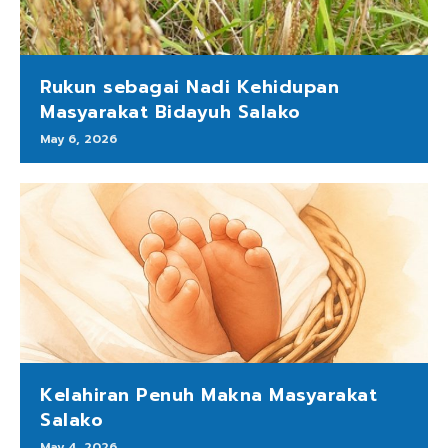
Rukun sebagai Nadi Kehidupan
Masyarakat Bidayuh Salako
May 6, 2026
Kelahiran Penuh Makna Masyarakat
Salako
May 4, 2026