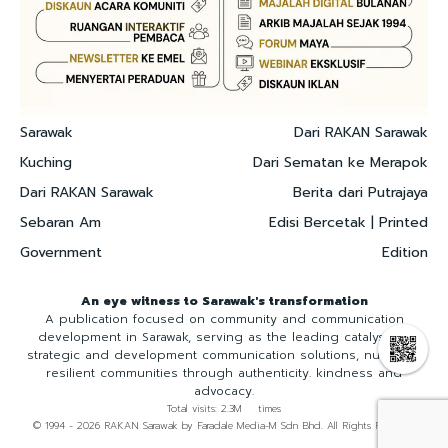
Sarawak
Dari RAKAN Sarawak
Kuching
Dari Sematan ke Merapok
Dari RAKAN Sarawak
Berita dari Putrajaya
Sebaran Am
Edisi Bercetak | Printed
Government
Edition
An eye witness to Sarawak's transformation
A publication focused on community and communication
development in Sarawak, serving as the leading catalyst for
strategic and development communication solutions, nurturing
resilient communities through authenticity. kindness and
advocacy.
Total visits: 2.3M times
© 1994 - 2026 RAKAN Sarawak by Faradale Media-M Sdn Bhd. All Rights Reserved