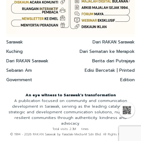
Sarawak
Dari RAKAN Sarawak
Kuching
Dari Sematan ke Merapok
Dari RAKAN Sarawak
Berita dari Putrajaya
Sebaran Am
Edisi Bercetak | Printed
Government
Edition
An eye witness to Sarawak's transformation
A publication focused on community and communication
development in Sarawak, serving as the leading catalyst for
strategic and development communication solutions, nurturing
resilient communities through authenticity. kindness and
advocacy.
Total visits: 2.3M times
© 1994 - 2026 RAKAN Sarawak by Faradale Media-M Sdn Bhd. All Rights Reserved