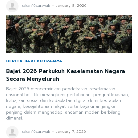
rakan16sarawak
-
January 8, 2026
BERITA DARI PUTRAJAYA
Bajet 2026 Perkukuh Keselamatan Negara
Secara Menyeluruh
Bajet 2026 mencerminkan pendekatan keselamatan
nasional holistik merangkumi pertahanan, penguatkuasaan,
kebajikan sosial dan kedaulatan digital demi kestabilan
negara, kesejahteraan rakyat serta keyakinan jangka
panjang dalam menghadapi ancaman moden berbilang
dimensi.
rakan16sarawak
-
January 7, 2026