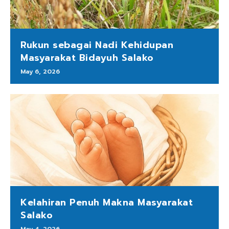
Rukun sebagai Nadi Kehidupan
Masyarakat Bidayuh Salako
May 6, 2026
Kelahiran Penuh Makna Masyarakat
Salako
May 4, 2026