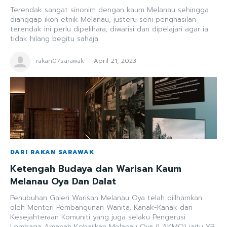
Terendak sangat sinonim dengan kaum Melanau sehingga
dianggap ikon etnik Melanau, justeru seni penghasilan
terendak ini perlu dipelihara, diwarisi dan dipelajari agar ia
tidak hilang begitu sahaja.
rakan07sarawak
-
April 21, 2023
DARI RAKAN SARAWAK
Ketengah Budaya dan Warisan Kaum
Melanau Oya Dan Dalat
Penubuhan Galeri Warisan Melanau Oya telah diilhamkan
oleh Menteri Pembangunan Wanita, Kanak-Kanak dan
Kesejahteraan Komuniti yang juga selaku Pengerusi
Lembaga Amanah Kebajikan Melanau Oya (LAKMO) iaitu YB