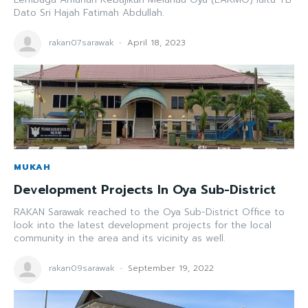
Dato Sri Hajah Fatimah Abdullah.
rakan07sarawak
-
April 18, 2023
MUKAH
Development Projects In Oya Sub-District
RAKAN Sarawak reached to the Oya Sub-District Office to
look into the latest development projects for the local
community in the area and its vicinity as well.
rakan09sarawak
-
September 19, 2022