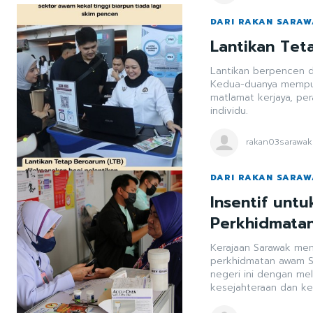
DARI RAKAN SARA
Lantikan Tet
Lantikan berpencen d
Kedua-duanya mempun
matlamat kerjaya, pe
individu.
rakan03sarawak
DARI RAKAN SARA
Insentif unt
Perkhidmata
Kerajaan Sarawak me
perkhidmatan awam 
negeri ini dengan mel
kesejahteraan dan ke