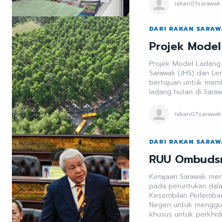
rakan01sarawak
DARI RAKAN SARA
Projek Mode
Projek Model Ladang
Sarawak (JHS) dan Le
bertujuan untuk me
ladang hutan di Saraw
rakan07sarawak
DARI RAKAN SARA
RUU Ombudsm
Kerajaan Sarawak m
pada peruntukan dalam
Kesembilan Perlemba
Negeri untuk menggub
khusus untuk perkhid