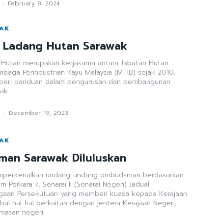
-
February 8, 2024
WAK
l Ladang Hutan Sarawak
 Hutan merupakan kerjasama antara Jabatan Hutan
mbaga Perindustrian Kayu Malaysia (MTIB) sejak 2010,
mberi panduan dalam pengurusan dan pembangunan
ak.
-
December 19, 2023
WAK
an Sarawak Diluluskan
emperkenalkan undang-undang ombudsman berdasarkan
 Perkara 7, Senarai II (Senarai Negeri) Jadual
gaan Persekutuan yang memberi kuasa kepada Kerajaan
al hal-hal berkaitan dengan jentera Kerajaan Negeri,
matan negeri.