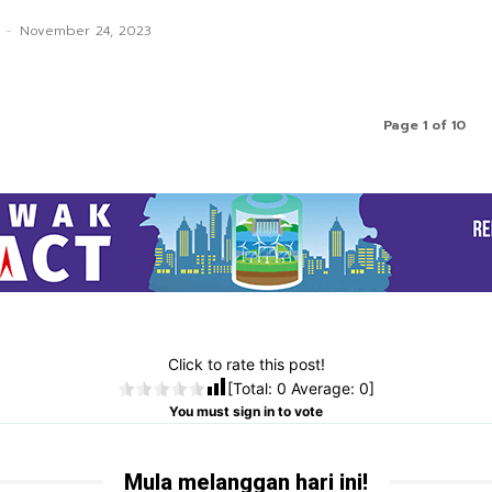
-
November 24, 2023
Page 1 of 10
Click to rate this post!
[Total:
0
Average:
0
]
You must sign in to vote
Mula melanggan hari ini!