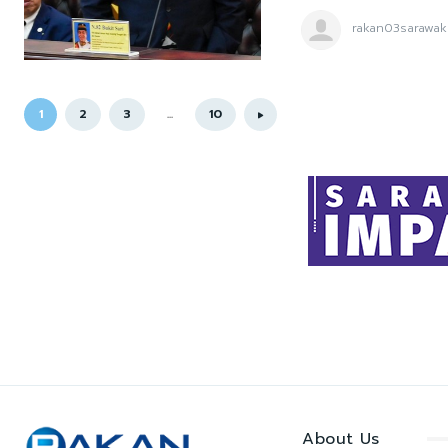
rakan03sarawak
1
2
3
...
10
About Us