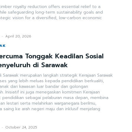
imber royalty reduction offers essential relief to a
hile safeguarding long-term sustainability goals and
ategic vision for a diversified, low-carbon economic
-
April 20, 2026
WAK
ercuma Tonggak Keadilan Sosial
nyeluruh di Sarawak
i Sarawak merupakan langkah strategik Kerajaan Sarawak
es yang lebih meluas kepada pendidikan berkualiti,
anak dari kawasan luar bandar dan golongan
Kerajaan
at pendidikan sebagai pelaburan masa depan, membina
an lestari serta melahirkan warganegara berilmu,
 saing ke arah negeri maju dan inklusif menjelang
-
October 24, 2025