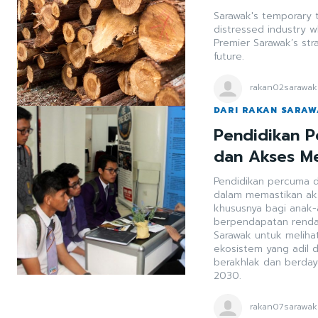
Sarawak's temporary t
distressed industry w
Premier Sarawak’s str
future.
rakan02sarawak
DARI RAKAN SARA
Pendidikan P
dan Akses Me
Pendidikan percuma d
dalam memastikan aks
khususnya bagi anak-
berpendapatan rendah. Inisiatif ini juga menegaskan komitmen 
Sarawak untuk melih
ekosistem yang adil d
berakhlak dan berdaya
2030.
rakan07sarawak