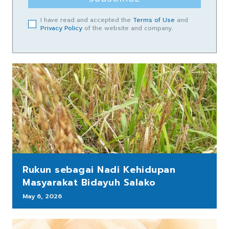
I have read and accepted the
Terms of Use
and
Privacy Policy
of the website and company.
Rukun sebagai Nadi Kehidupan
Masyarakat Bidayuh Salako
May 6, 2026