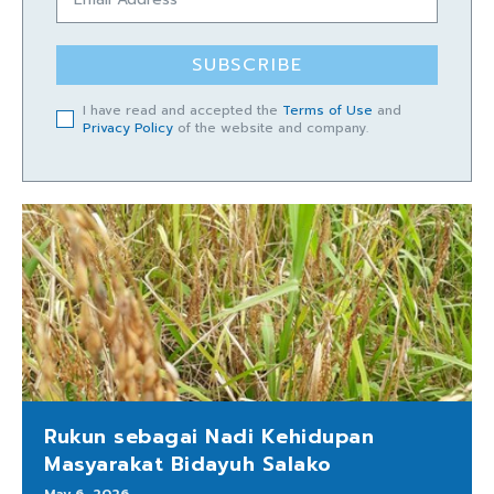
SUBSCRIBE
I have read and accepted the
Terms of Use
and
Privacy Policy
of the website and company.
Rukun sebagai Nadi Kehidupan
Masyarakat Bidayuh Salako