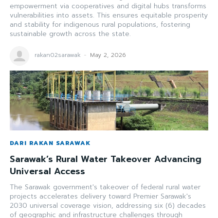
empowerment via cooperatives and digital hubs transforms
vulnerabilities into assets. This ensures equitable prosperity
and stability for indigenous rural populations, fostering
sustainable growth across the state.
rakan02sarawak
-
May 2, 2026
DARI RAKAN SARAWAK
Sarawak’s Rural Water Takeover Advancing
Universal Access
The Sarawak government's takeover of federal rural water
projects accelerates delivery toward Premier Sarawak's
2030 universal coverage vision, addressing six (6) decades
of geographic and infrastructure challenges through