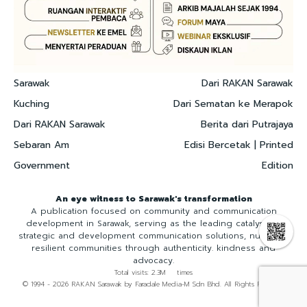
Sarawak
Dari RAKAN Sarawak
Kuching
Dari Sematan ke Merapok
Dari RAKAN Sarawak
Berita dari Putrajaya
Sebaran Am
Edisi Bercetak | Printed
Government
Edition
An eye witness to Sarawak's transformation
A publication focused on community and communication
development in Sarawak, serving as the leading catalyst for
strategic and development communication solutions, nurturing
resilient communities through authenticity. kindness and
advocacy.
Total visits: 2.3M times
© 1994 - 2026 RAKAN Sarawak by Faradale Media-M Sdn Bhd. All Rights Reserved