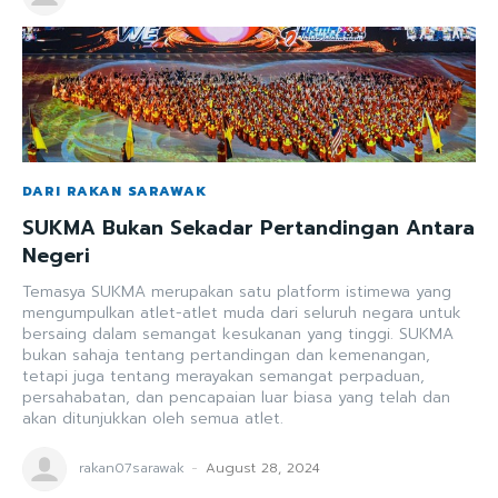
DARI RAKAN SARAWAK
SUKMA Bukan Sekadar Pertandingan Antara
Negeri
Temasya SUKMA merupakan satu platform istimewa yang
mengumpulkan atlet-atlet muda dari seluruh negara untuk
bersaing dalam semangat kesukanan yang tinggi. SUKMA
bukan sahaja tentang pertandingan dan kemenangan,
tetapi juga tentang merayakan semangat perpaduan,
persahabatan, dan pencapaian luar biasa yang telah dan
akan ditunjukkan oleh semua atlet.
rakan07sarawak
-
August 28, 2024