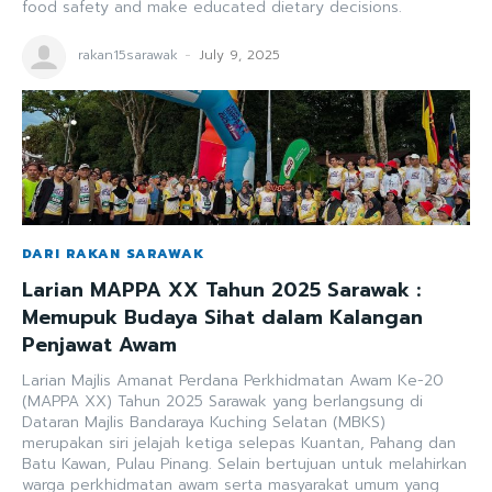
food safety and make educated dietary decisions.
rakan15sarawak
-
July 9, 2025
DARI RAKAN SARAWAK
Larian MAPPA XX Tahun 2025 Sarawak :
Memupuk Budaya Sihat dalam Kalangan
Penjawat Awam
Larian Majlis Amanat Perdana Perkhidmatan Awam Ke-20
(MAPPA XX) Tahun 2025 Sarawak yang berlangsung di
Dataran Majlis Bandaraya Kuching Selatan (MBKS)
merupakan siri jelajah ketiga selepas Kuantan, Pahang dan
Batu Kawan, Pulau Pinang. Selain bertujuan untuk melahirkan
warga perkhidmatan awam serta masyarakat umum yang