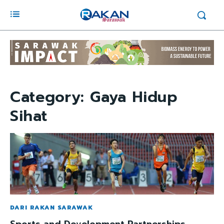
Category:
Gaya Hidup
Sihat
DARI RAKAN SARAWAK
Sports and Development Partnerships