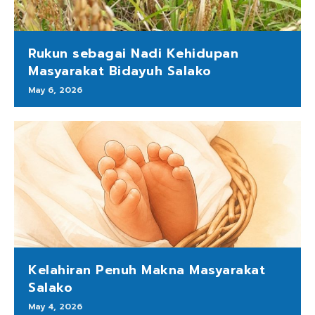
Rukun sebagai Nadi Kehidupan
Masyarakat Bidayuh Salako
May 6, 2026
Kelahiran Penuh Makna Masyarakat
Salako
May 4, 2026