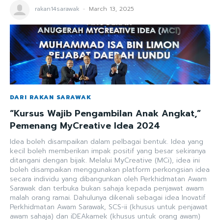
rakan14sarawak
-
March 13, 2025
DARI RAKAN SARAWAK
“Kursus Wajib Pengambilan Anak Angkat,”
Pemenang MyCreative Idea 2024
Idea boleh disampaikan dalam pelbagai bentuk. Idea yang
kecil boleh memberikan impak positif yang besar sekiranya
ditangani dengan bijak. Melalui MyCreative (MCi), idea ini
boleh disampaikan menggunakan platform perkongsian idea
secara individu yang dibangunkan oleh Perkhidmatan Awam
Sarawak dan terbuka bukan sahaja kepada penjawat awam
malah orang ramai. Dahulunya dikenali sebagai idea Inovatif
Perkhidmatan Awam Sarawak, SCS-ii (khusus untuk penjawat
awam sahaja) dan iDEAkamek (khusus untuk orang awam)