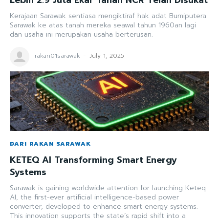
Kerajaan Sarawak sentiasa mengiktiraf hak adat Bumiputera
Sarawak ke atas tanah mereka seawal tahun 1960an lagi
dan usaha ini merupakan usaha berterusan.
rakan01sarawak
-
July 1, 2025
DARI RAKAN SARAWAK
KETEQ AI Transforming Smart Energy
Systems
Sarawak is gaining worldwide attention for launching Keteq
AI, the first-ever artificial intelligence-based power
converter, developed to enhance smart energy systems.
This innovation supports the state’s rapid shift into a