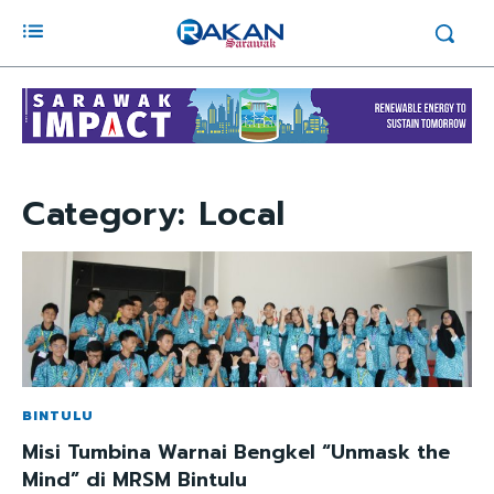
Category:
Local
BINTULU
Misi Tumbina Warnai Bengkel “Unmask the
Mind” di MRSM Bintulu