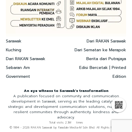
Sarawak
Dari RAKAN Sarawak
Kuching
Dari Sematan ke Merapok
Dari RAKAN Sarawak
Berita dari Putrajaya
Sebaran Am
Edisi Bercetak | Printed
Government
Edition
An eye witness to Sarawak's transformation
A publication focused on community and communication
development in Sarawak, serving as the leading catalyst for
strategic and development communication solutions, nurturing
resilient communities through authenticity. kindness and
advocacy.
Total visits: 2.3M times
© 1994 - 2026 RAKAN Sarawak by Faradale Media-M Sdn Bhd. All Rights Reserved