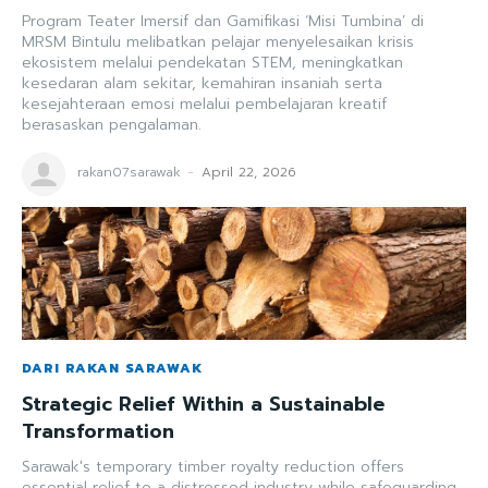
Program Teater Imersif dan Gamifikasi ‘Misi Tumbina’ di
MRSM Bintulu melibatkan pelajar menyelesaikan krisis
ekosistem melalui pendekatan STEM, meningkatkan
kesedaran alam sekitar, kemahiran insaniah serta
kesejahteraan emosi melalui pembelajaran kreatif
berasaskan pengalaman.
rakan07sarawak
-
April 22, 2026
DARI RAKAN SARAWAK
Strategic Relief Within a Sustainable
Transformation
Sarawak's temporary timber royalty reduction offers
essential relief to a distressed industry while safeguarding