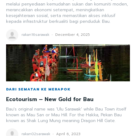
melalui penyediaan kemudahan sukan dan komuniti moden,
merancakkan ekonomi setempat, meningkatkan
kesejahteraan sosial, serta memastikan akses inklusif
kepada infrastruktur berkualiti bagi penduduk Bau.
rakan16sarawak
-
December 4, 2025
DARI SEMATAN KE MERAPOK
Ecotourism – New Gold for Bau
Bau's original name was 'Ulu Sarawak' while Bau Town itself
known as Mau San or Mau Hill. For the Hakka, Pekan Bau
known as Shak Lung Mung meaning Dragon Hill Gate.
rakan02sarawak
-
April 6, 2023