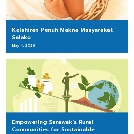
Kelahiran Penuh Makna Masyarakat
Salako
May 4, 2026
Empowering Sarawak’s Rural
Communities for Sustainable